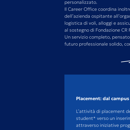
personalizzato.
Il Career Office coordina inoltre
dell’azienda ospitante all’organ
logistica di voli, alloggi e assi
al sostegno di Fondazione CR Fi
Un servizio completo, pensat
futuro professionale solido, co
Placement: dal campus 
L’attività di placement 
student* verso un inseri
attraverso iniziative pro