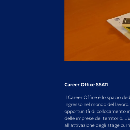
Career Office SSATI
Il Career Office è lo spazio de
ingresso nel mondo del lavoro
opportunità di collocamento in 
delle imprese del territorio. L’
all’attivazione degli stage cur