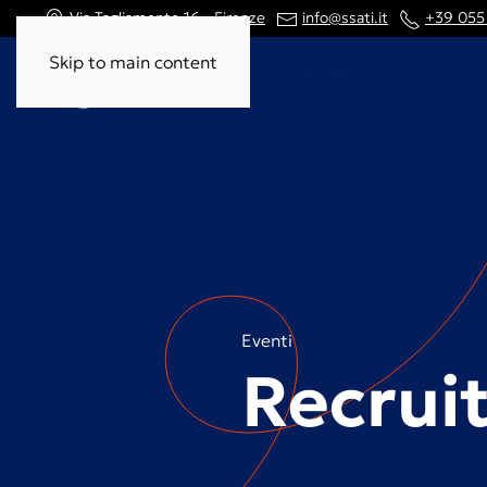
Via Tagliamento 16 - Firenze
info@ssati.it
+39 055
Skip to main content
Eventi
Recrui