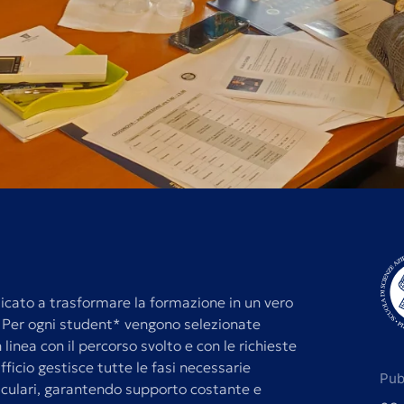
dicato a trasformare la formazione in un vero
. Per ogni student* vengono selezionate
linea con il percorso svolto e con le richieste
ufficio gestisce tutte le fasi necessarie
Pubb
riculari, garantendo supporto costante e