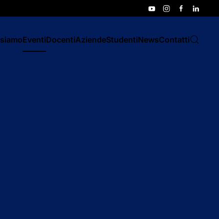
 siamo
Eventi
Docenti
Aziende
Studenti
News
Contatti