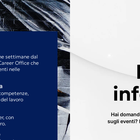
che settimane dal
Career Office che
nti nelle
in
a
e competenze,
del lavoro
Hai domande
r, con
sugli eventi?
ro.
e